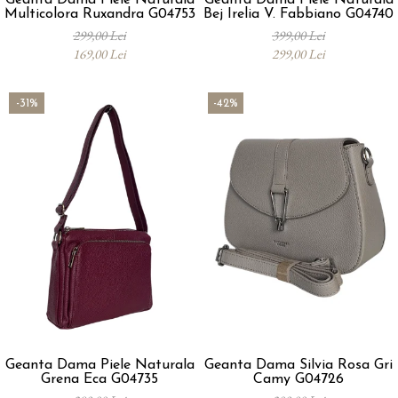
Geanta Dama Piele Naturala
Geanta Dama Piele Naturala
Multicolora Ruxandra G04753
Bej Irelia V. Fabbiano G04740
299,00 Lei
399,00 Lei
169,00 Lei
299,00 Lei
-31%
-42%
Geanta Dama Piele Naturala
Geanta Dama Silvia Rosa Gri
Grena Eca G04735
Camy G04726