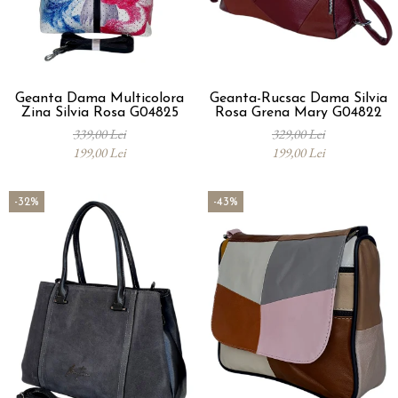
Geanta Dama Multicolora
Geanta-Rucsac Dama Silvia
Zina Silvia Rosa G04825
Rosa Grena Mary G04822
339,00 Lei
329,00 Lei
199,00 Lei
199,00 Lei
-32%
-43%