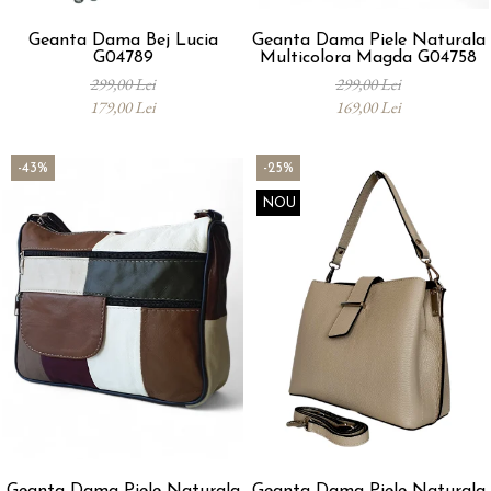
Geanta Dama Bej Lucia
Geanta Dama Piele Naturala
G04789
Multicolora Magda G04758
299,00 Lei
299,00 Lei
179,00 Lei
169,00 Lei
-43%
-25%
NOU