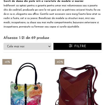
Genti de dama din piele intr-o varietate de modele si marimi
Indiferent
ca optezi pentru o geanta pentru umar mai voluminoasa sau o
poseta
chic
de cocktail, produsele pe care le vei gasi aici se potrivesc oricarei tinute, fie ea
de zi cu zi, eleganta sau office. Gentile sunt accesorii care merg foarte bine atat cu
rochii si fuste, cat si cu jeansi. Beneficiezi de modele cu structuri mari, mici sau
medii, incapatoare, cu doua sau mai multe compartimente, buzunare exterioare si
incapatoare, prevazute cu fermoar sau capse si
curele ajustabile
.
Afiseaza:
1-
21
din
69
produse
FILTRE
-41%
-40%