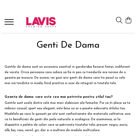
Lichidare Incaltaminte Dama
Lichidare Incaltaminte Barbati
Accesorii Din Piele
Branduri
Pantofi cu toc din piele
Pantofi barbati piele
Curele barbati din piele naturala
Lavis.ro
Anna Cori
Pantofi dama casual
Pantofi casual barbati
Portofele Dama
Genti De Dama
Ara
Balerini dama
Mocasini barbati din piele
Curele dama din piele naturala
Bit Bontimes
Sandale dama piele
Ultima Pereche Barbati
Corvaris
Gentile
de dama sunt un accesoriu esential in garderoba fiecarei femei, indiferent
Ghete dama piele
Denis
de varsta. Orice persoana care adora sa fie in pas cu trendurile are nevoie de o
geanta pe masura. De aceea, vei gasi aici genti de dama care tin pasul cu cele
Cizme dama piele
Epica
mai noi tendinte in moda, fiind practice si usor de integrat in tinutele tale.
Guban
Ultima Pereche Dama
Moda Prosper
Geanta de dama: care este cea mai potrivita pentru stilul tau?
Otter
Gentile sunt unele dintre cele mai mari slabiciuni ale femeilor. Fie ca iti place sa te
imbraci casual
, sport sau elegant, este bine sa ai o poseta adecvata stilului tau.
Prego
Modelele pe care le gasesti pe site sunt confectionate din materiale calitative, asa
ca tu beneficiezi de genti din piele naturala si ecologica. De asemenea, ai la
dispozitie o paleta de culori care se potriveste tinutelor tale, precum: negru, auriu,
alb, bej, rosu, vernil, gri, dar si o multime de modele multicolore.