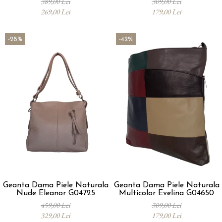
389,00 Lei
309,00 Lei
269,00 Lei
179,00 Lei
-28%
-42%
Geanta Dama Piele Naturala
Geanta Dama Piele Naturala
Nude Eleanor G04725
Multicolor Evelina G04650
459,00 Lei
309,00 Lei
329,00 Lei
179,00 Lei