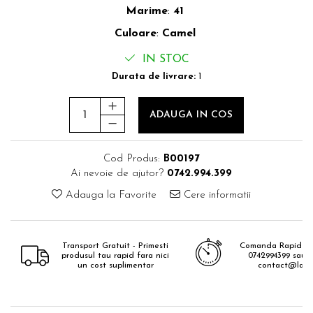
Marime
:
41
Culoare
:
Camel
IN STOC
Durata de livrare:
1
ADAUGA IN COS
Cod Produs:
B00197
Ai nevoie de ajutor?
0742.994.399
Adauga la Favorite
Cere informatii
Transport Gratuit - Primesti
Comanda Rapid - 
produsul tau rapid fara nici
0742994399 sau e
un cost suplimentar
contact@lavis