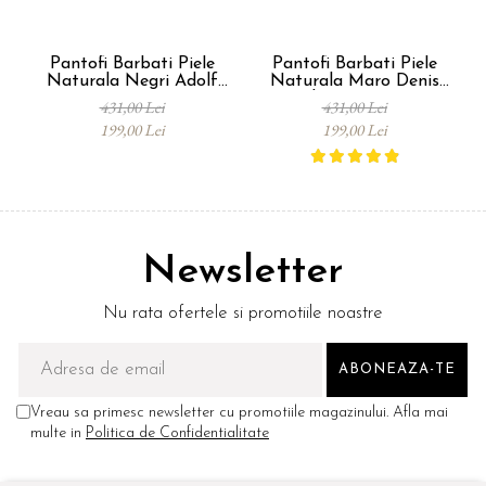
Pantofi Barbati Piele
Pantofi Barbati Piele
Naturala Negri Adolf
Naturala Maro Denis
B00173
Oliver B00005
431,00 Lei
431,00 Lei
199,00 Lei
199,00 Lei
Newsletter
Nu rata ofertele si promotiile noastre
Vreau sa primesc newsletter cu promotiile magazinului. Afla mai
multe in
Politica de Confidentialitate