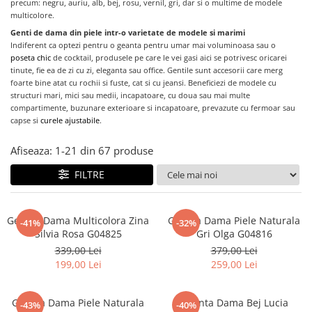
precum: negru, auriu, alb, bej, rosu, vernil, gri, dar si o multime de modele
multicolore.
Genti de dama din piele intr-o varietate de modele si marimi
Indiferent
ca optezi pentru o geanta pentru umar mai voluminoasa sau o
poseta chic
de cocktail, produsele pe care le vei gasi aici se potrivesc oricarei
tinute, fie ea de zi cu zi, eleganta sau office. Gentile sunt accesorii care merg
foarte bine atat cu rochii si fuste, cat si cu jeansi. Beneficiezi de modele cu
structuri mari, mici sau medii, incapatoare, cu doua sau mai multe
compartimente, buzunare exterioare si incapatoare, prevazute cu fermoar sau
capse si
curele ajustabile
.
Afiseaza:
1-
21
din
67
produse
FILTRE
Geanta Dama Multicolora Zina
Geanta Dama Piele Naturala
-41%
-32%
Silvia Rosa G04825
Gri Olga G04816
339,00 Lei
379,00 Lei
199,00 Lei
259,00 Lei
Geanta Dama Piele Naturala
Geanta Dama Bej Lucia
-43%
-40%