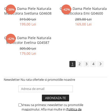
Geanta Dama Piele Naturala
Geanta Dama Piele Naturala
-38%
-42%
Multicolora Svetlana G04608
Multicolora Emi G04600
319,00 Lei
289,00 Lei
199,00 Lei
169,00 Lei
Geanta Dama Piele Naturala
-42%
Multicolor Evelina G04587
309,00 Lei
179,00 Lei
1
2
3
4
Newsletter
Nu rata ofertele si promotiile noastre
Vreau sa primesc newsletter cu promotiile
magazinului. Afla mai multe in
Politica de