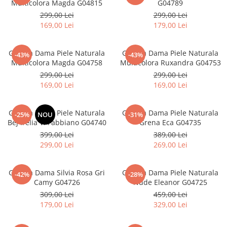
Multicolora Magda G04815
G04789
299,00 Lei
299,00 Lei
169,00 Lei
179,00 Lei
Geanta Dama Piele Naturala
Geanta Dama Piele Naturala
-43%
-43%
Multicolora Magda G04758
Multicolora Ruxandra G04753
299,00 Lei
299,00 Lei
169,00 Lei
169,00 Lei
Geanta Dama Piele Naturala
Geanta Dama Piele Naturala
-25%
NOU
-31%
Bej Irelia V. Fabbiano G04740
Grena Eca G04735
399,00 Lei
389,00 Lei
299,00 Lei
269,00 Lei
Geanta Dama Silvia Rosa Gri
Geanta Dama Piele Naturala
-42%
-28%
Camy G04726
Nude Eleanor G04725
309,00 Lei
459,00 Lei
179,00 Lei
329,00 Lei