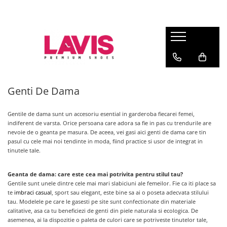
Lichidare Incaltaminte Dama
Lichidare Incaltaminte Barbati
Accesorii Din Piele
Branduri
Pantofi cu toc din piele
Pantofi barbati piele
Curele barbati din piele naturala
Lavis.ro
Anna Cori
Pantofi dama casual
Pantofi casual barbati
Portofele Dama
Ara
Balerini dama
Mocasini barbati din piele
Curele dama din piele naturala
Genti De Dama
Bit Bontimes
Sandale dama piele
Ultima Pereche Barbati
Corvaris
Gentile
de dama sunt un accesoriu esential in garderoba fiecarei femei,
Ghete dama piele
Denis
indiferent de varsta. Orice persoana care adora sa fie in pas cu trendurile are
Cizme dama piele
nevoie de o geanta pe masura. De aceea, vei gasi aici genti de dama care tin
Epica
pasul cu cele mai noi tendinte in moda, fiind practice si usor de integrat in
Guban
Ultima Pereche Dama
tinutele tale.
Moda Prosper
Otter
Geanta de dama: care este cea mai potrivita pentru stilul tau?
Gentile sunt unele dintre cele mai mari slabiciuni ale femeilor. Fie ca iti place sa
Prego
te
imbraci casual
, sport sau elegant, este bine sa ai o poseta adecvata stilului
tau. Modelele pe care le gasesti pe site sunt confectionate din materiale
calitative, asa ca tu beneficiezi de genti din piele naturala si ecologica. De
asemenea, ai la dispozitie o paleta de culori care se potriveste tinutelor tale,