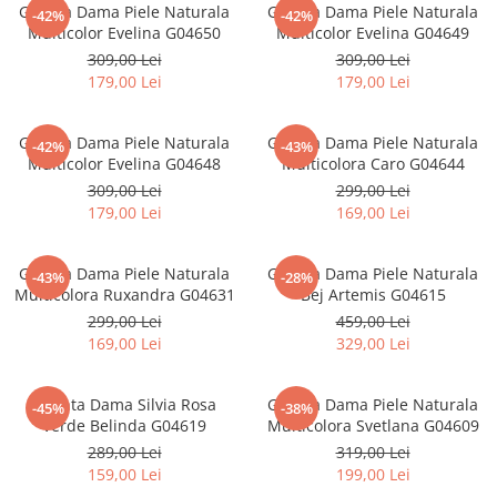
Geanta Dama Piele Naturala
Geanta Dama Piele Naturala
-42%
-42%
Multicolor Evelina G04650
Multicolor Evelina G04649
309,00 Lei
309,00 Lei
179,00 Lei
179,00 Lei
Geanta Dama Piele Naturala
Geanta Dama Piele Naturala
-42%
-43%
Multicolor Evelina G04648
Multicolora Caro G04644
309,00 Lei
299,00 Lei
179,00 Lei
169,00 Lei
Geanta Dama Piele Naturala
Geanta Dama Piele Naturala
-43%
-28%
Multicolora Ruxandra G04631
Bej Artemis G04615
299,00 Lei
459,00 Lei
169,00 Lei
329,00 Lei
Geanta Dama Silvia Rosa
Geanta Dama Piele Naturala
-45%
-38%
Verde Belinda G04619
Multicolora Svetlana G04609
289,00 Lei
319,00 Lei
159,00 Lei
199,00 Lei