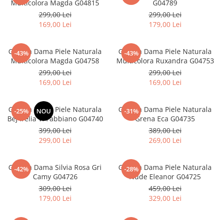
Multicolora Magda G04815
G04789
299,00 Lei
299,00 Lei
169,00 Lei
179,00 Lei
Geanta Dama Piele Naturala
Geanta Dama Piele Naturala
-43%
-43%
Multicolora Magda G04758
Multicolora Ruxandra G04753
299,00 Lei
299,00 Lei
169,00 Lei
169,00 Lei
Geanta Dama Piele Naturala
Geanta Dama Piele Naturala
-25%
NOU
-31%
Bej Irelia V. Fabbiano G04740
Grena Eca G04735
399,00 Lei
389,00 Lei
299,00 Lei
269,00 Lei
Geanta Dama Silvia Rosa Gri
Geanta Dama Piele Naturala
-42%
-28%
Camy G04726
Nude Eleanor G04725
309,00 Lei
459,00 Lei
179,00 Lei
329,00 Lei