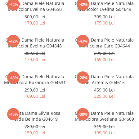
Geanta Dama Piele Naturala
Geanta Dama Piele Naturala
-42%
-42%
Multicolor Evelina G04650
Multicolor Evelina G04649
309,00 Lei
309,00 Lei
179,00 Lei
179,00 Lei
Geanta Dama Piele Naturala
Geanta Dama Piele Naturala
-42%
-43%
Multicolor Evelina G04648
Multicolora Caro G04644
309,00 Lei
299,00 Lei
179,00 Lei
169,00 Lei
Geanta Dama Piele Naturala
Geanta Dama Piele Naturala
-43%
-28%
Multicolora Ruxandra G04631
Bej Artemis G04615
299,00 Lei
459,00 Lei
169,00 Lei
329,00 Lei
Geanta Dama Silvia Rosa
Geanta Dama Piele Naturala
-45%
-38%
Verde Belinda G04619
Multicolora Svetlana G04609
289,00 Lei
319,00 Lei
159,00 Lei
199,00 Lei