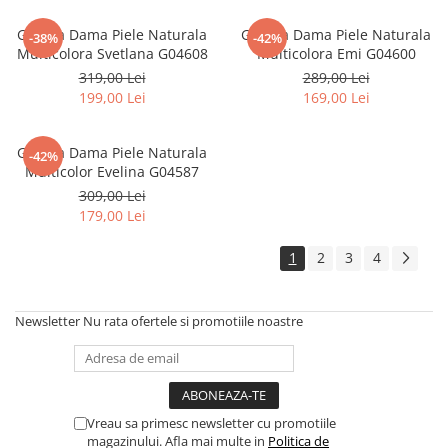
Geanta Dama Piele Naturala
Geanta Dama Piele Naturala
-38%
-42%
Multicolora Svetlana G04608
Multicolora Emi G04600
319,00 Lei
289,00 Lei
199,00 Lei
169,00 Lei
Geanta Dama Piele Naturala
-42%
Multicolor Evelina G04587
309,00 Lei
179,00 Lei
1
2
3
4
Newsletter
Nu rata ofertele si promotiile noastre
Vreau sa primesc newsletter cu promotiile
magazinului. Afla mai multe in
Politica de