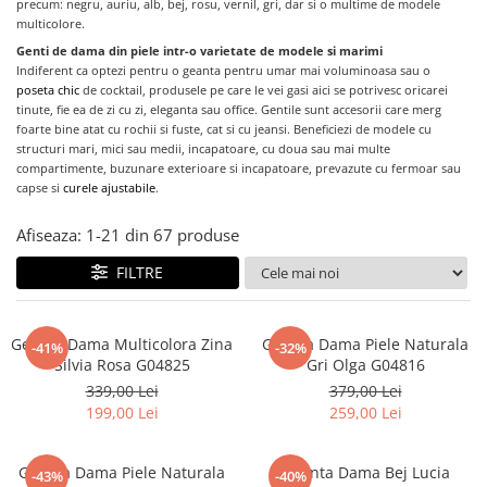
precum: negru, auriu, alb, bej, rosu, vernil, gri, dar si o multime de modele
multicolore.
Genti de dama din piele intr-o varietate de modele si marimi
Indiferent
ca optezi pentru o geanta pentru umar mai voluminoasa sau o
poseta chic
de cocktail, produsele pe care le vei gasi aici se potrivesc oricarei
tinute, fie ea de zi cu zi, eleganta sau office. Gentile sunt accesorii care merg
foarte bine atat cu rochii si fuste, cat si cu jeansi. Beneficiezi de modele cu
structuri mari, mici sau medii, incapatoare, cu doua sau mai multe
compartimente, buzunare exterioare si incapatoare, prevazute cu fermoar sau
capse si
curele ajustabile
.
Afiseaza:
1-
21
din
67
produse
FILTRE
Geanta Dama Multicolora Zina
Geanta Dama Piele Naturala
-41%
-32%
Silvia Rosa G04825
Gri Olga G04816
339,00 Lei
379,00 Lei
199,00 Lei
259,00 Lei
Geanta Dama Piele Naturala
Geanta Dama Bej Lucia
-43%
-40%