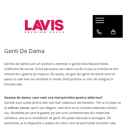
Lichidare Incaltaminte Dama
Lichidare Incaltaminte Barbati
Accesorii Din Piele
Branduri
Pantofi cu toc din piele
Pantofi barbati piele
Curele barbati din piele naturala
Lavis.ro
Anna Cori
Pantofi dama casual
Pantofi casual barbati
Portofele Dama
Ara
Balerini dama
Mocasini barbati din piele
Curele dama din piele naturala
Genti De Dama
Bit Bontimes
Sandale dama piele
Ultima Pereche Barbati
Corvaris
Gentile
de dama sunt un accesoriu esential in garderoba fiecarei femei,
Ghete dama piele
Denis
indiferent de varsta. Orice persoana care adora sa fie in pas cu trendurile are
Cizme dama piele
nevoie de o geanta pe masura. De aceea, vei gasi aici genti de dama care tin
Epica
pasul cu cele mai noi tendinte in moda, fiind practice si usor de integrat in
Guban
Ultima Pereche Dama
tinutele tale.
Moda Prosper
Otter
Geanta de dama: care este cea mai potrivita pentru stilul tau?
Gentile sunt unele dintre cele mai mari slabiciuni ale femeilor. Fie ca iti place sa
Prego
te
imbraci casual
, sport sau elegant, este bine sa ai o poseta adecvata stilului
tau. Modelele pe care le gasesti pe site sunt confectionate din materiale
calitative, asa ca tu beneficiezi de genti din piele naturala si ecologica. De
asemenea, ai la dispozitie o paleta de culori care se potriveste tinutelor tale,